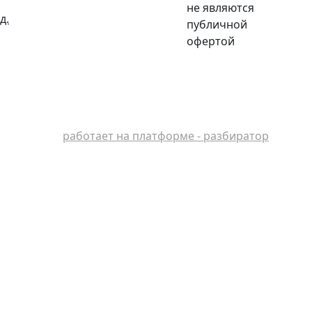
не являются
д.
публичной
офертой
работает на платформе - разбиратор