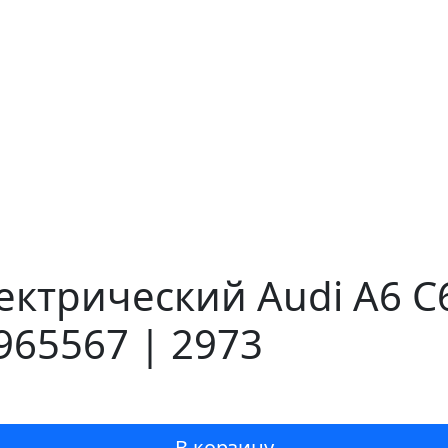
лектрический Audi A6 C
965567 | 2973
В корзину