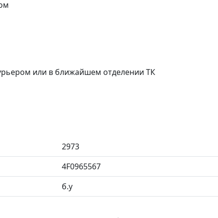
ом
курьером или в ближайшем отделении ТК
2973
4F0965567
б.у