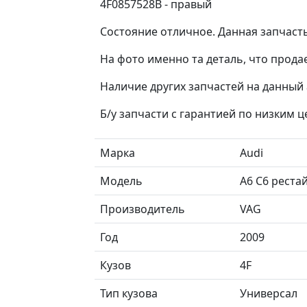
4F0857528B - правый
Состояние отличное. Данная запчасть 
На фото именно та деталь, что продае
Наличие других запчастей на данный 
Б/у запчасти с гарантией по низким 
Марка
Audi
Модель
A6 C6 реста
Производитель
VAG
Год
2009
Кузов
4F
Тип кузова
Универсал