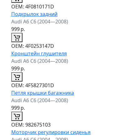
ОЕМ:
4F0810171D
Подкрылок задний
Audi A6 C6 (2004—2008)
999
р.
ОЕМ:
4F0253147D
Кронштейн глушителя
Audi A6 C6 (2004—2008)
999
р.
ОЕМ:
4F5827301D
Петля крышки багажника
Audi A6 C6 (2004—2008)
999
р.
ОЕМ:
982675103
Моторчик регулировки сиденья
Audi A6 C6 (2004—2008)