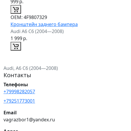
999
р.
ОЕМ:
4F9807329
Кронштейн заднего бампера
Audi A6 C6 (2004—2008)
1 999
р.
Audi, A6 C6 (2004—2008)
Контакты
Телефоны
+79998282057
+79251773001
Email
vagrazbor1@yandex.ru