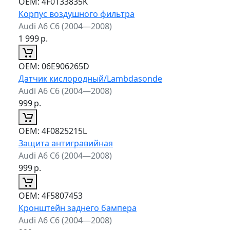
ОЕМ:
4F0133835K
Корпус воздушного фильтра
Audi A6 C6 (2004—2008)
1 999
р.
ОЕМ:
06E906265D
Датчик кислородный/Lambdasonde
Audi A6 C6 (2004—2008)
999
р.
ОЕМ:
4F0825215L
Защита антигравийная
Audi A6 C6 (2004—2008)
999
р.
ОЕМ:
4F5807453
Кронштейн заднего бампера
Audi A6 C6 (2004—2008)