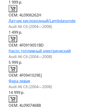
1 999
р.
ОЕМ:
4L0906262H
Датчик кислородный/Lambdasonde
Audi A6 C6 (2004—2008)
1 499
р.
ОЕМ:
4F0919051BD
Насос топливный электрический
Audi A6 C6 (2004—2008)
5 999
р.
ОЕМ:
4F0941029EJ
Фара левая
Audi A6 C6 (2004—2008)
14 999
р.
ОЕМ:
4L0907468B