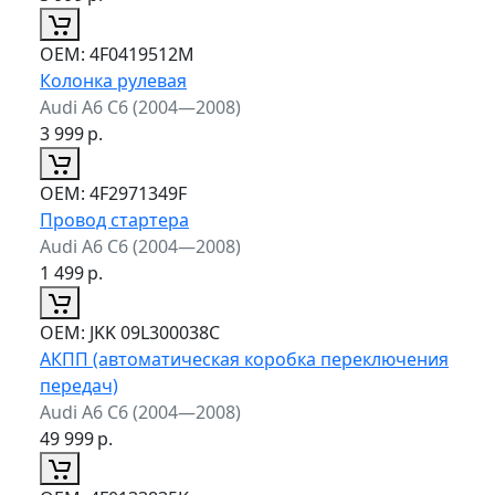
ОЕМ:
4F0419512M
Колонка рулевая
Audi A6 C6 (2004—2008)
3 999
р.
ОЕМ:
4F2971349F
Провод стартера
Audi A6 C6 (2004—2008)
1 499
р.
ОЕМ:
JKK 09L300038C
АКПП (автоматическая коробка переключения
передач)
Audi A6 C6 (2004—2008)
49 999
р.